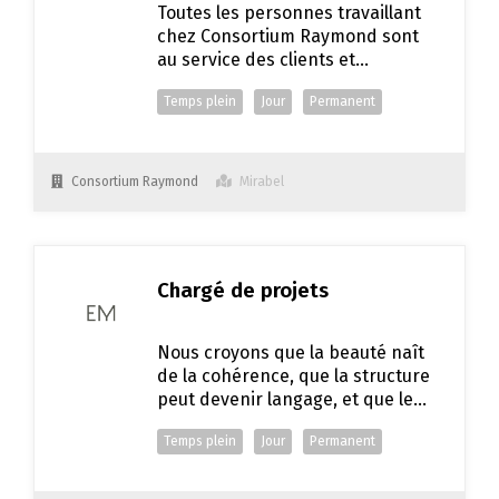
Toutes les personnes travaillant
chez Consortium Raymond sont
au service des clients et
constituent sans contredit la clé
Temps plein
Jour
Permanent
de voûte de l’entreprise et le
facteur essentiel à son
développement et à sa réussite.
Consortium Raymond
Mirabel
Chargé de projets
Nous croyons que la beauté naît
de la cohérence, que la structure
peut devenir langage, et que le
bois mérite d’être révélé avec
Temps plein
Jour
Permanent
justesse. Un projet Embois est
une collaboration attentive entre
notre équipe, nos artisans et nos