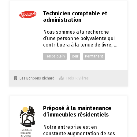
Technicien comptable et
administration
Nous sommes à la recherche
d’une personne polyvalente qui
contribuera à la tenue de livre, à
la gestion des inventaires ainsi
Temps plein
Jour
Permanent
qu’au soutien administratif et
opérationnel de l’entreprise.
Les Bonbons Richard
Trois-Rivières
Préposé à la maintenance
d’immeubles résidentiels
Notre entreprise est en
constante augmentation de ses