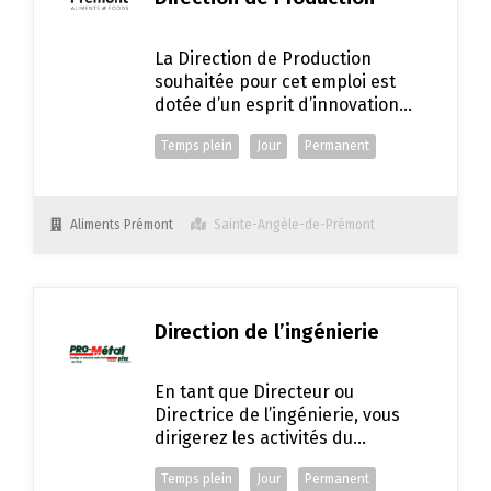
La Direction de Production
souhaitée pour cet emploi est
dotée d’un esprit d’innovation
jumelée à une grande capacité
Temps plein
Jour
Permanent
d’analyse et est toujours
orientée résultats et
satisfaction.
Aliments Prémont
Sainte-Angèle-de-Prémont
Direction de l’ingénierie
En tant que Directeur ou
Directrice de l’ingénierie, vous
dirigerez les activités du
département en assurant la
Temps plein
Jour
Permanent
gestion de l’équipe.