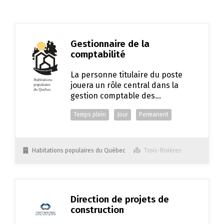
Gestionnaire de la
comptabilité
La personne titulaire du poste
jouera un rôle central dans la
gestion comptable des
résidences pour personnes
Temps plein
Jour
Permanent
âgées et des logements locatifs
de l'organisme, tout en assurant
un lien étroit avec les équipes de
location.
Habitations populaires du Québec
Trois-Rivières
Direction de projets de
construction