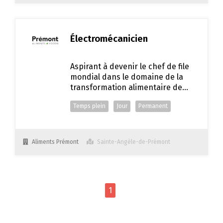
Électromécanicien
Aspirant à devenir le chef de file
mondial dans le domaine de la
transformation alimentaire de
viande porcine, Aliments
Temps plein
Jour
Permanent
Prémont s’établit comme la
nouvelle norme par excellence.
Offrant un milieu de travail
sécuritaire, efficace, stimulant et
Aliments Prémont
Sainte-Angèle-de-Prémont
innovateur.
1