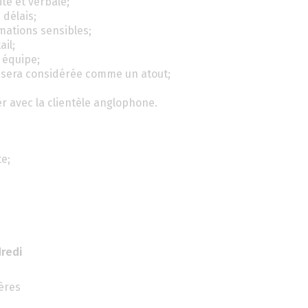
e et verbale;
 délais;
rmations sensibles;
ail;
 équipe;
f sera considérée comme un atout;
ger avec la clientèle anglophone.
e;
dredi
ières