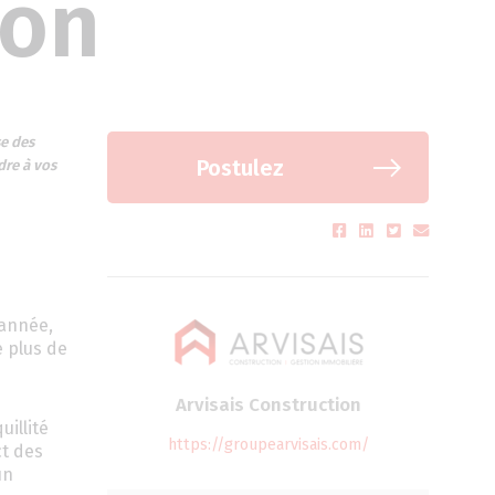
ion
se des
Postulez
dre à vos
 année,
e plus de
Arvisais Construction
uillité
https://groupearvisais.com/
ct des
un