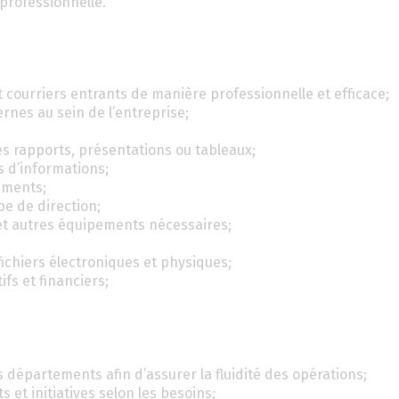
professionnelle.
 courriers entrants de manière professionnelle et efficace;
nes au sein de l’entreprise;
s rapports, présentations ou tableaux;
s d’informations;
ements;
e de direction;
et autres équipements nécessaires;
 fichiers électroniques et physiques;
fs et financiers;
es départements afin d’assurer la fluidité des opérations;
s et initiatives selon les besoins;