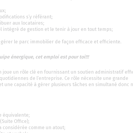
ux;
odifications s’y référant;
buer aux locataires;
l intégré de gestion et le tenir à jour en tout temps;
érer le parc immobilier de façon efficace et efficiente.
ipe énergique, cet emploi est pour toi!!!
on joue un rôle clé en fournissant un soutien administratif eff
uotidiennes de l’entreprise. Ce rôle nécessite une grande
 et une capacité à gérer plusieurs tâches en simultané donc 
e équivalente;
Suite Office);
a considérée comme un atout;