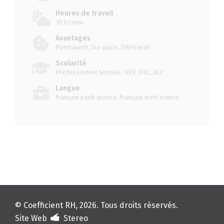
Heures de travail
35 h/sem.
Avantages
Permanent, Sur place, Télétravail
Scolarité
Professionnel terminé, DEP, DEC, AEC
Langue
français parlé avancé, français écrit avancé
© Coefficient RH, 2026. Tous droits réservés.
Site Web
Stereo