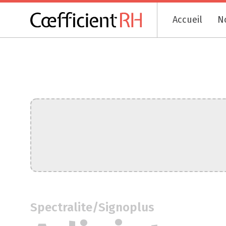
Accueil
N
Spectralite/Signoplus