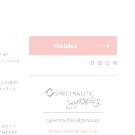
Postulez
e se
e travail
 pourquoi
oint ou
Spectralite/Signoplus
ollabore
https://www.signoplus.ca/
 mention.