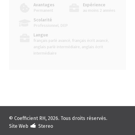
Avantages
Expérience
Permanent
au moins 2 années
Scolarité
Professionnel, DEP
Langue
français parlé avancé, français écrit avancé,
anglais parlé intermédiaire, anglais écrit
intermédiaire
© Coefficient RH, 2026. Tous droits réservés.
Site Web
Stereo