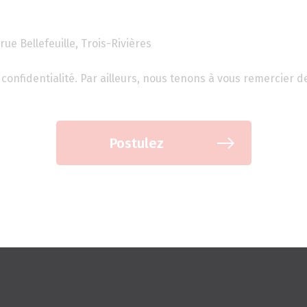
rue Bellefeuille, Trois-Rivières
confidentialité. Par ailleurs, nous tenons à vous remercier d
Postulez