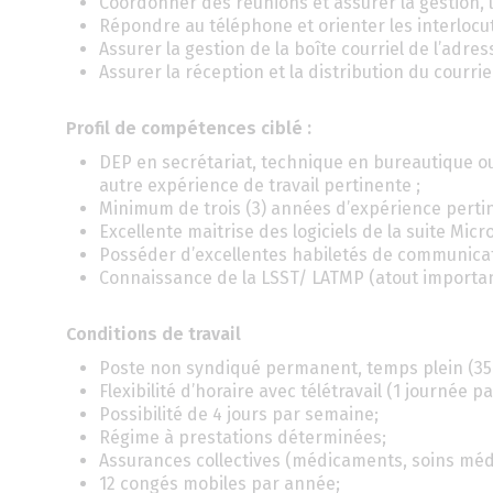
Coordonner des réunions et assurer la gestion, 
Répondre au téléphone et orienter les interlocu
Assurer la gestion de la boîte courriel de l’adre
Assurer la réception et la distribution du courri
Profil de compétences ciblé :
DEP en secrétariat, technique en bureautique o
autre expérience de travail pertinente ;
Minimum de trois (3) années d’expérience pertin
Excellente maitrise des logiciels de la suite Micro
Posséder d’excellentes habiletés de communicati
Connaissance de la LSST/ LATMP (atout importan
Conditions de travail
Poste non syndiqué permanent, temps plein (35
Flexibilité d’horaire avec télétravail (1 journée p
Possibilité de 4 jours par semaine;
Régime à prestations déterminées;
Assurances collectives (médicaments, soins méd
12 congés mobiles par année;