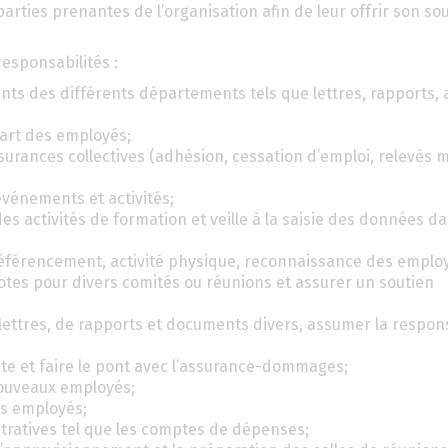
parties prenantes de l’organisation afin de leur offrir son sou
responsabilités :
ents des différents départements tels que lettres, rapports,
art des employés;
ssurances collectives (adhésion, cessation d’emploi, relevés 
 événements et activités;
 des activités de formation et veille à la saisie des données da
référencement, activité physique, reconnaissance des employé
tes pour divers comités ou réunions et assurer un soutien
 lettres, de rapports et documents divers, assumer la respon
oute et faire le pont avec l’assurance-dommages;
 nouveaux employés;
des employés;
stratives tel que les comptes de dépenses;