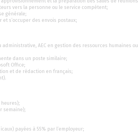
l’approvisionnement et la préparation des salles de réunions
teurs vers la personne ou le service compétent;
sse générale;
er et s’occuper des envois postaux;
u administrative, AEC en gestion des ressources humaines ou
ente dans un poste similaire;
soft Office;
on et de rédaction en français;
t).
 heures);
ar semaine);
icaux) payées à 55% par l’employeur;