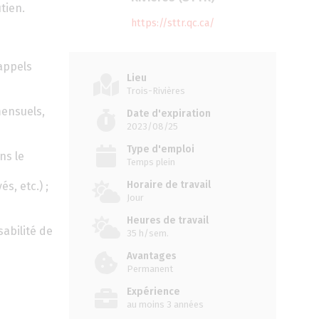
tien.
https://sttr.qc.ca/
 appels
Lieu
Trois-Rivières
mensuels,
Date d'expiration
2023/08/25
Type d'emploi
ns le
Temps plein
Horaire de travail
s, etc.) ;
Jour
Heures de travail
sabilité de
35 h/sem.
Avantages
Permanent
Expérience
au moins 3 années