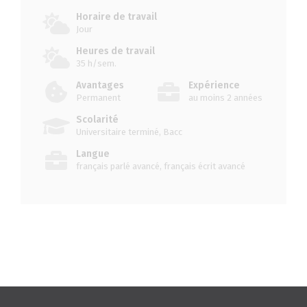
Horaire de travail
Jour
Heures de travail
35 h/sem.
Avantages
Expérience
Permanent
au moins 2 années
Scolarité
Universitaire terminé, Bacc
Langue
français parlé avancé, français écrit avancé