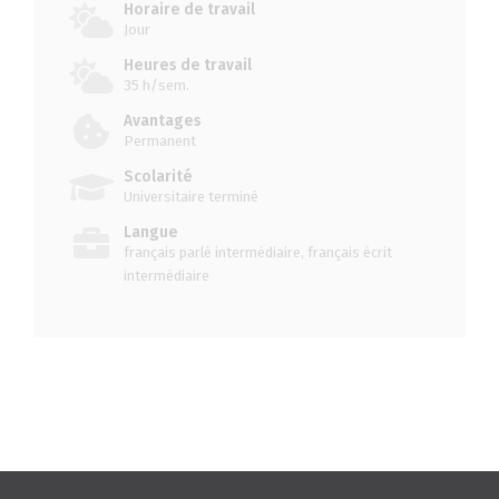
Horaire de travail
Jour
Heures de travail
35 h/sem.
Avantages
Permanent
Scolarité
Universitaire terminé
Langue
français parlé intermédiaire, français écrit
intermédiaire