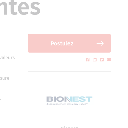
ntes
Postulez
valeurs
ssure
s