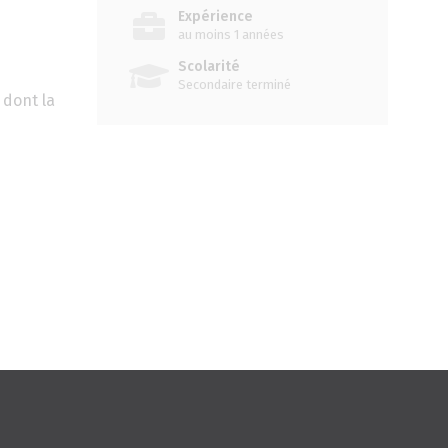
Expérience
au moins 1 années
Scolarité
Secondaire terminé
 dont la