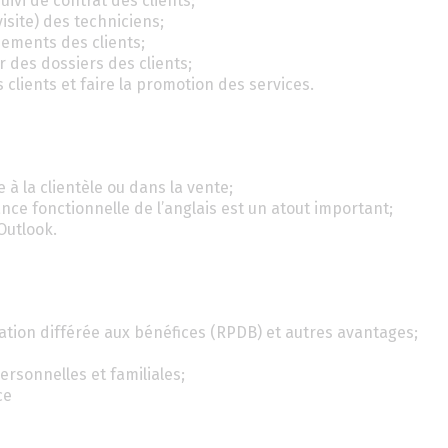
ivi de contrat des clients;
isite) des techniciens;
ements des clients;
r des dossiers des clients;
 clients et faire la promotion des services.
 à la clientèle ou dans la vente;
nce fonctionnelle de l’anglais est un atout important;
Outlook.
pation différée aux bénéfices (RPDB) et autres avantages;
rsonnelles et familiales;
ce