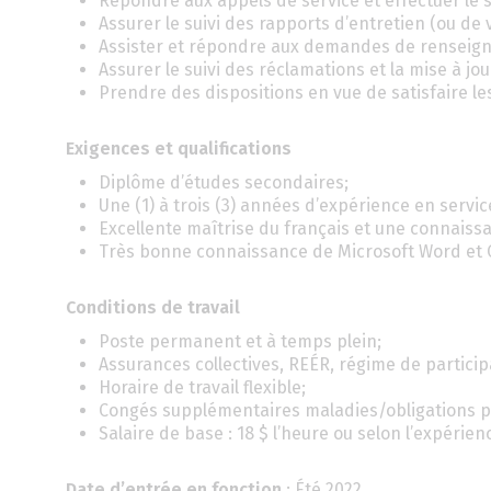
Répondre aux appels de service et effectuer le su
Assurer le suivi des rapports d’entretien (ou de v
Assister et répondre aux demandes de renseign
Assurer le suivi des réclamations et la mise à jou
Prendre des dispositions en vue de satisfaire les
Exigences et qualifications
Diplôme d’études secondaires;
Une (1) à trois (3) années d’expérience en service
Excellente maîtrise du français et une connaissa
Très bonne connaissance de Microsoft Word et 
Conditions de travail
Poste permanent et à temps plein;
Assurances collectives, REÉR, régime de partici
Horaire de travail flexible;
Congés supplémentaires maladies/obligations pe
Salaire de base : 18 $ l’heure ou selon l’expérien
Date d’entrée en fonction
: Été 2022