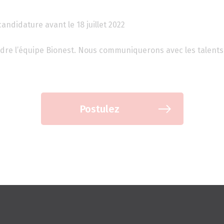
andidature avant le 18 juillet 2022
ndre l’équipe Bionest. Nous communiquerons avec les talents
Postulez