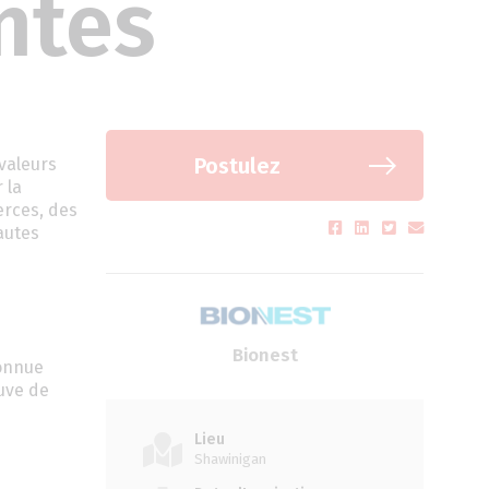
ntes
Postulez
valeurs
 la
erces, des
autes
Bionest
connue
uve de
Lieu
Shawinigan