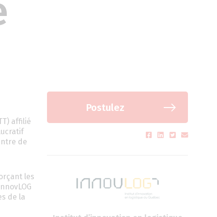
e
Postulez
) affilié
ucratif
entre de
orçant les
 lnnovLOG
s de la