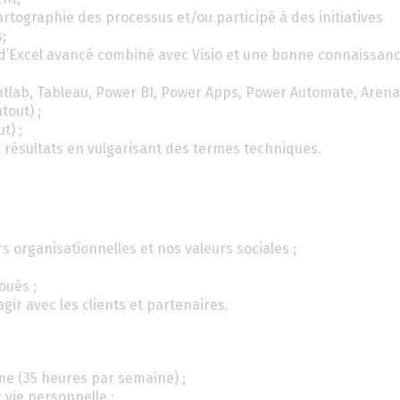
tographie des processus et/ou participé à des initiatives
;
d’Excel avancé combiné avec Visio et une bonne connaissan
atlab, Tableau, Power BI, Power Apps, Power Automate, Arena
tout) ;
t) ;
s résultats en vulgarisant des termes techniques.
 organisationnelles et nos valeurs sociales ;
oués ;
agir avec les clients et partenaires.
ome (35 heures par semaine) ;
t vie personnelle ;