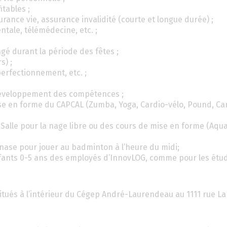
itables ;
rance vie, assurance invalidité (courte et longue durée) ;
ntale, télémédecine, etc. ;
gé durant la période des fêtes ;
s) ;
perfectionnement, etc. ;
développement des compétences ;
se en forme du CAPCAL (Zumba, Yoga, Cardio-vélo, Pound, Car
Salle pour la nage libre ou des cours de mise en forme (Aqu
mnase pour jouer au badminton à l’heure du midi;
fants 0-5 ans des employés d’InnovLOG, comme pour les étud
itués à l’intérieur du Cégep André-Laurendeau au 1111 rue La