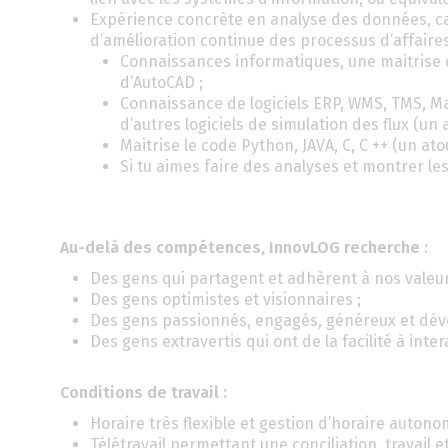
Expérience concrète en analyse des données, car
d’amélioration continue des processus d’affaires
Connaissances informatiques, une maitrise 
d’AutoCAD ;
Connaissance de logiciels ERP, WMS, TMS, M
d’autres logiciels de simulation des flux (un a
Maitrise le code Python, JAVA, C, C ++ (un atou
Si tu aimes faire des analyses et montrer le
Au-delà des compétences, InnovLOG recherche :
Des gens qui partagent et adhèrent à nos valeurs
Des gens optimistes et visionnaires ;
Des gens passionnés, engagés, généreux et dév
Des gens extravertis qui ont de la facilité à inter
Conditions de travail :
Horaire très flexible et gestion d’horaire auton
Télétravail permettant une conciliation, travail e