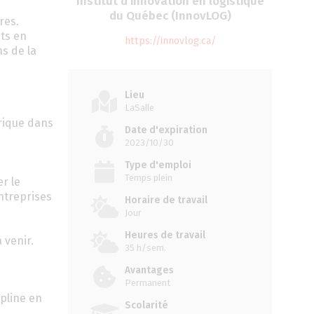
Institut d’innovation en logistique
du Québec (InnovLOG)
res.
ets en
https://innovlog.ca/
ns de la
Lieu
LaSalle
rique dans
Date d'expiration
2023/10/30
Type d'emploi
Temps plein
r le
ntreprises
Horaire de travail
Jour
Heures de travail
 venir.
35 h/sem.
Avantages
Permanent
ipline en
Scolarité