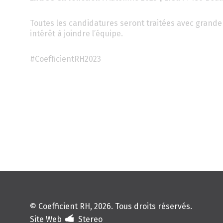
Toutes les candidatures seront traitées avec grande 
intérêt à joindre l’équipe.
#CoefficientRH2023
© Coefficient RH, 2026. Tous droits réservés.
Site Web
Stereo