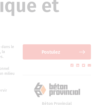
ique et
 dans le
Postulez
 la
es.
sonnel
un milieu
rvir
Béton Provincial