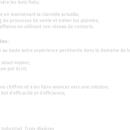
ndre les buts fixés;
 en maintenant la clientèle actuelle;
ng du processus de vente et traiter les plaintes;
affaires en utilisant son réseau de contacts.
ées :
ue ou toute autre expérience pertinente dans le domaine de l
 atout majeur;
ue par écrit;
les chiffres et à les faire avancer vers une solution;
but d’efficacité et d’efficience;
 Industriel, Trois-Rivières