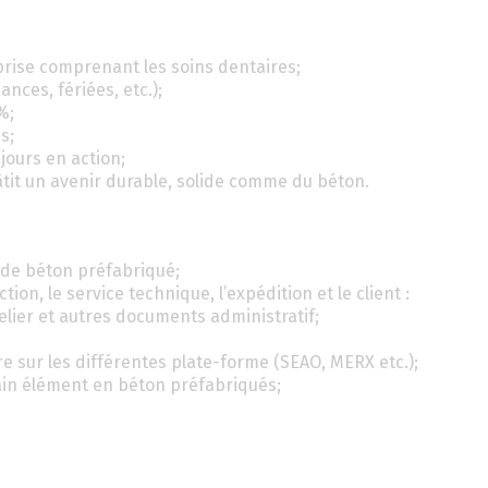
prise comprenant les soins dentaires;
ces, fériées, etc.);
%;
s;
jours en action;
tit un avenir durable, solide comme du béton.
 de béton préfabriqué;
on, le service technique, l’expédition et le client :
atelier et autres documents administratif;
re sur les différentes plate-forme (SEAO, MERX etc.);
tain élément en béton préfabriqués;