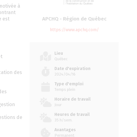
motivée à
montrant
APCHQ - Région de Québec
e est
https://www.apchq.com/
Lieu
et
Québec
Date d'expiration
cation des
2024/04/16
Type d'emploi
Temps plein
des
Horaire de travail
gestion
Jour
Heures de travail
estions de
35 h/sem.
Avantages
Permanent