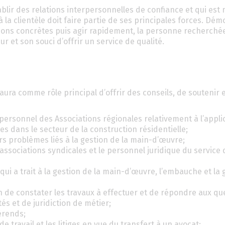
blir des relations interpersonnelles de confiance et qui est 
 à la clientèle doit faire partie de ses principales forces. Dé
ions concrètes puis agir rapidement, la personne recherché
 et son souci d’offrir un service de qualité.
l aura comme rôle principal d’offrir des conseils, de soutenir 
 personnel des Associations régionales relativement à l’appli
es dans le secteur de la construction résidentielle;
s problèmes liés à la gestion de la main-d’œuvre;
associations syndicales et le personnel juridique du service 
i a trait à la gestion de la main-d’œuvre, l’embauche et la 
fin de constater les travaux à effectuer et de répondre aux qu
és et de juridiction de métier;
érends;
e travail et les litiges en vue du transfert à un avocat;