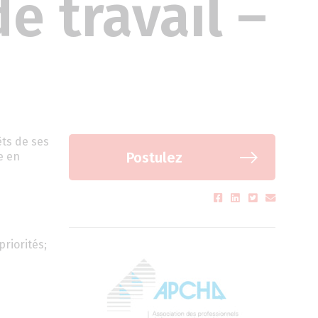
e travail –
êts de ses
Postulez
e en
riorités;