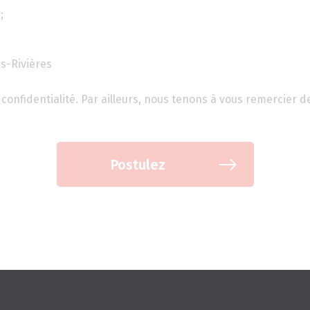
;
is-Rivières
confidentialité. Par ailleurs, nous tenons à vous remercier d
Postulez