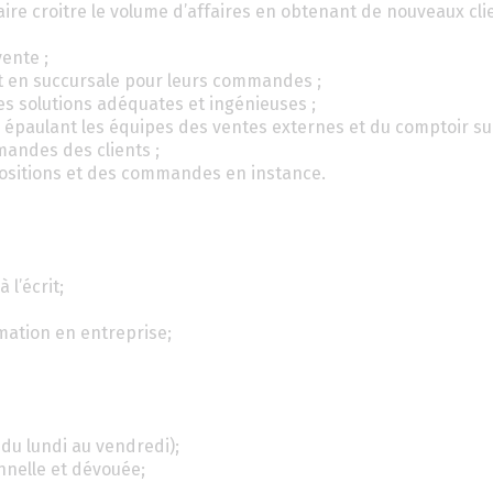
à faire croitre le volume d’affaires en obtenant de nouveaux cl
vente ;
ent en succursale pour leurs commandes ;
des solutions adéquates et ingénieuses ;
en épaulant les équipes des ventes externes et du comptoir su
andes des clients ;
positions et des commandes en instance.
 l’écrit;
rmation en entreprise;
du lundi au vendredi);
nnelle et dévouée;