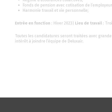
Fonds de pension avec cotisation de l’employeur
Harmonie travail et vie personnelle;
Entrée en fonction
: Hiver 2023|
Lieu de travail
: Tro
Toutes les candidatures seront traitées avec grande 
intérêt à joindre l’équipe de Deluxair.