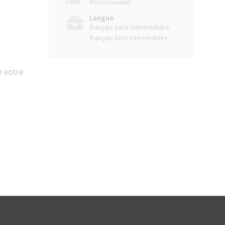
Professionnel
Langue
français parlé intermédiaire,
français écrit intermédiaire
e votre