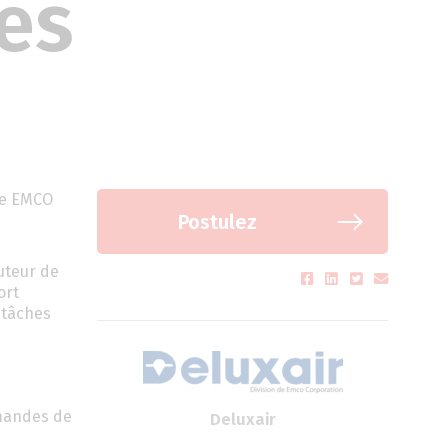
es
 de EMCO
Postulez
uteur de
ort
 tâches
emandes de
Deluxair