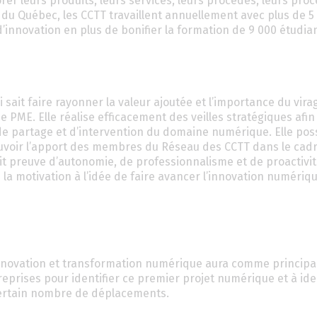
rer leurs produits, leurs services, leurs procédés, leurs proc
e du Québec, les CCTT travaillent annuellement avec plus de 5
 d’innovation en plus de bonifier la formation de 9 000 étudia
ait faire rayonner la valeur ajoutée et l’importance du vira
 PME. Elle réalise efficacement des veilles stratégiques afin
de partage et d’intervention du domaine numérique. Elle po
mouvoir l’apport des membres du Réseau des CCTT dans le cad
it preuve d’autonomie, de professionnalisme et de proactivit
a motivation à l’idée de faire avancer l’innovation numériqu
 innovation et transformation numérique aura comme principa
eprises pour identifier ce premier projet numérique et à iden
 certain nombre de déplacements.