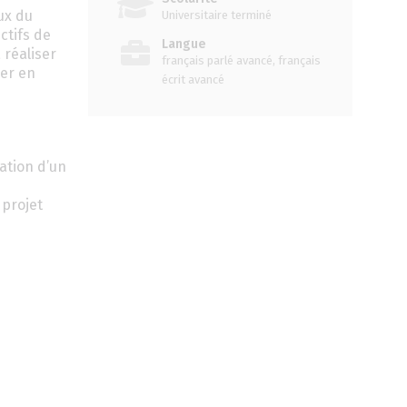
ux du
Universitaire terminé
ctifs de
Langue
 réaliser
français parlé avancé, français
ner en
écrit avancé
ation d’un
 projet