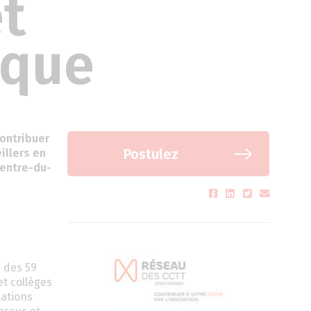
et
ique
contribuer
Postulez
illers en
Centre-du-
u des 59
et collèges
sations