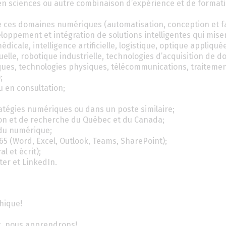
 en sciences ou autre combinaison d’expérience et de format
e ces domaines numériques (automatisation, conception et f
loppement et intégration de solutions intelligentes qui mise
dicale, intelligence artificielle, logistique, optique appliquée
elle, robotique industrielle, technologies d’acquisition de d
iques, technologies physiques, télécommunications, traiteme
;
 en consultation;
ratégies numériques ou dans un poste similaire;
on et de recherche du Québec et du Canada;
du numérique;
 365 (Word, Excel, Outlook, Teams, SharePoint);
l et écrit);
ter et LinkedIn.
hique!
ux, nous apprendrons!