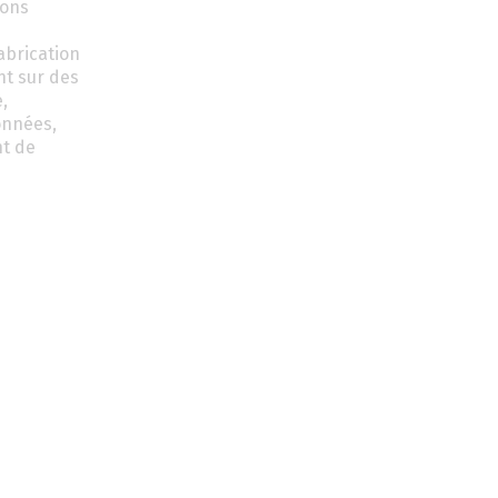
ions
abrication
nt sur des
,
onnées,
nt de