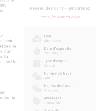
essus et
 000
Réseau des CCTT - Synchronex
nts.
https://reseaucctt.ca/en
ge
Lieu
 d’avoir
Sherbrooke
ssède une
Date d'expiration
re d’un
2023/04/03
é. La
Type d'emploi
e chez les
Contrat
Horaire de travail
Jour
Heures de travail
35 h/sem.
les
tifier le
Avantages
Permanent
Scolarité