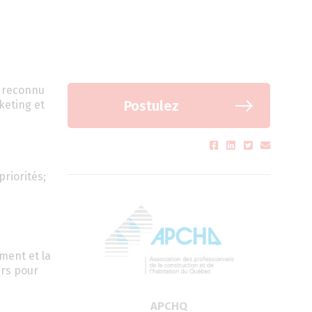
e reconnu
Postulez
keting et
riorités;
ment et la
ers pour
APCHQ