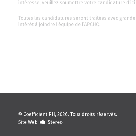
intéresse, veuillez soumettre votre candidature d’ici 
Toutes les candidatures seront traitées avec grande 
intérêt à joindre l’équipe de l’APCHQ.
© Coefficient RH, 2026. Tous droits réservés.
Site Web
Stereo