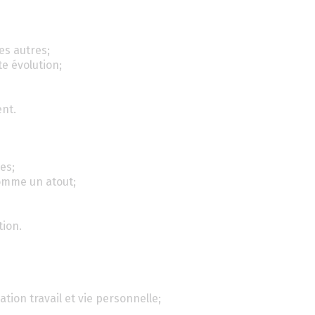
es autres;
e évolution;
ent.
es;
omme un atout;
tion.
ation travail et vie personnelle;