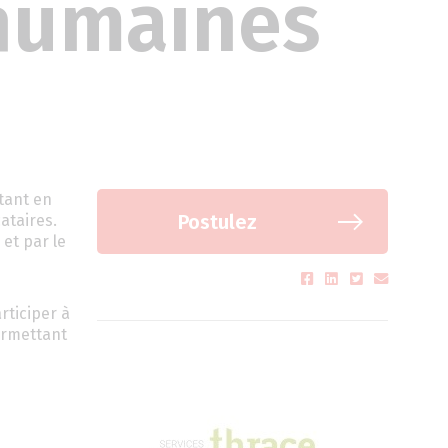
 humaines
tant en
Postulez
ataires.
 et par le
rticiper à
ermettant