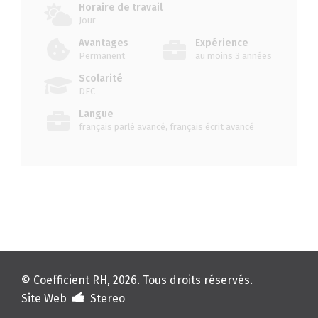
Horaire de travail
Jour
Avantages
Expérience
Permanent
au moins 3 années
Scolarité
DEC
Langue
français parlé avancé, français écrit avancé
© Coefficient RH, 2026. Tous droits réservés.
Site Web
Stereo