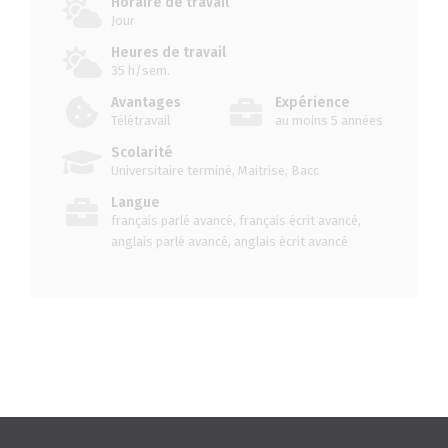
Horaire de travail
Jour
Heures de travail
35 h/sem.
Avantages
Expérience
Télétravail
au moins 5 années
Scolarité
Universitaire terminé, Maitrise, Bacc
Langue
français parlé avancé, français écrit avancé,
anglais parlé avancé, anglais écrit avancé