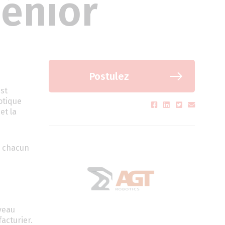
sénior
Postulez
est
otique
et la
e chacun
veau
acturier.