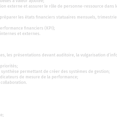
elles à valeur ajoutée;
ation externe et assurer le rôle de personne-ressource dans 
préparer les états financiers statuaires mensuels, trimestrie
erformance financiers (KPI);
internes et externes.
s, les présentations devant auditoire, la vulgarisation d’in
priorités;
de synthèse permettant de créer des systèmes de gestion;
 indicateurs de mesure de la performance;
 collaboration.
;
e;