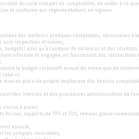
sable du cycle complet de comptabilité, de veiller à ce que 
écise et conforme aux réglementations en vigueur.
nspirées des meilleurs pratiques comptables, nécessaires à l
 sont respectées et suivies;
ns, budgets) ainsi qu’à l’analyse de variances et des résultats 
 tenant informée et engagée, en fournissant des rétroactions
;
produire le budget corporatif annuel de même que de soutenir
 celui-ci;
a mise en place de projets impliquant des besoins comptabl
ontrôles internes et des procédures administratives de l’en
is courus à payer;
ts fiscaux, rapports de TPS et TVQ, remises gouvernementale
ement associé;
 et les comptes recevables;