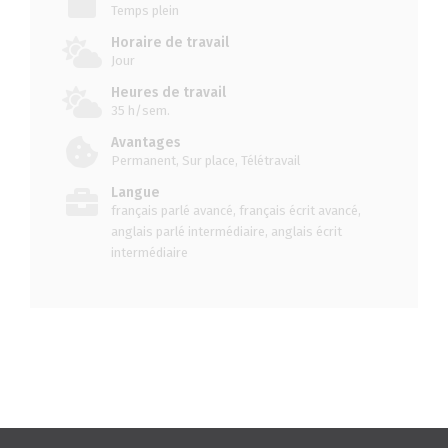
Temps plein
Horaire de travail
Jour
Heures de travail
35 h/sem.
Avantages
Permanent, Sur place, Télétravail
Langue
français parlé avancé, français écrit avancé,
anglais parlé intermédiaire, anglais écrit
intermédiaire