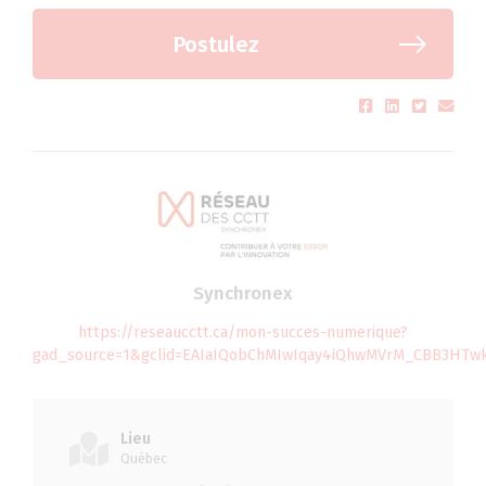
Postulez
Synchronex
https://reseaucctt.ca/mon-succes-numerique?
gad_source=1&gclid=EAIaIQobChMIwIqay4iQhwMVrM_CBB3HTw
Lieu
Québec