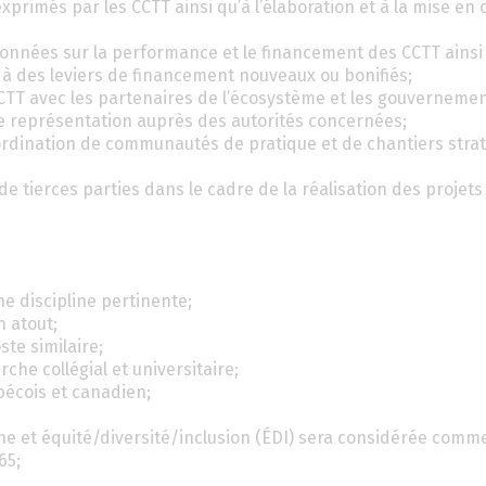
 exprimés par les CCTT ainsi qu’à l’élaboration et à la mise en
nnées sur la performance et le financement des CCTT ainsi
 à des leviers de financement nouveaux ou bonifiés;
CTT avec les partenaires de l’écosystème et les gouvernement
 de représentation auprès des autorités concernées;
oordination de communautés de pratique et de chantiers stra
e tierces parties dans le cadre de la réalisation des projets
e discipline pertinente;
 atout;
te similaire;
e collégial et universitaire;
écois et canadien;
e et équité/diversité/inclusion (ÉDI) sera considérée comme
65;