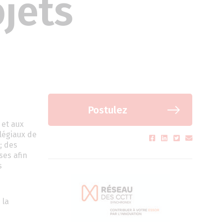
jets
Postulez
 et aux
llégiaux de
; des
ses afin
s
 la