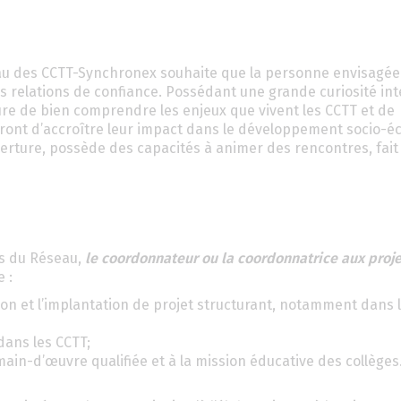
eau des CCTT-Synchronex souhaite que la personne envisagée
es relations de confiance. Possédant une grande curiosité inte
re de bien comprendre les enjeux que vivent les CCTT et de
ttront d’accroître leur impact dans le développement socio-
rture, possède des capacités à animer des rencontres, fait
es du Réseau,
le coordonnateur ou la coordonnatrice aux proje
 :
ution et l’implantation de projet structurant, notamment dans 
ans les CCTT;
ain-d’œuvre qualifiée et à la mission éducative des collèges