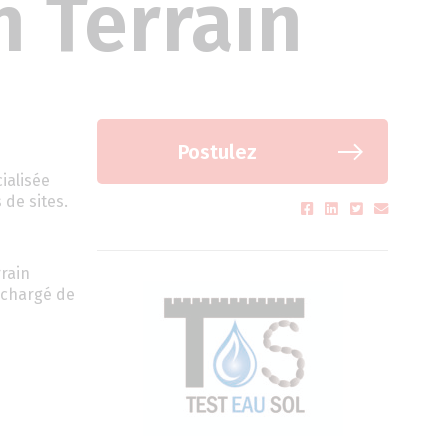
 Terrain
Postulez
ialisée
 de sites.
rain
e chargé de