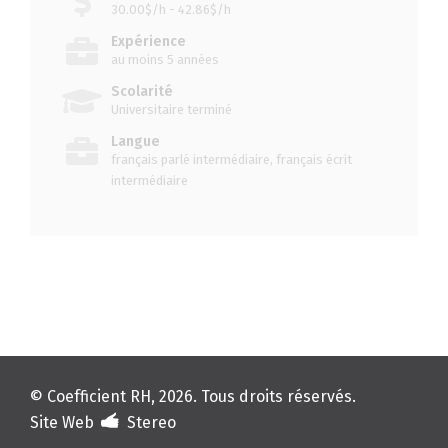
30.00$/h - 42.86$/h
Expérience
au moins 5 années
Scolarité
Universitaire terminé
Langue
français parlé intermédiaire, français écrit
intermédiaire
© Coefficient RH, 2026. Tous droits réservés.
Site Web
Stereo