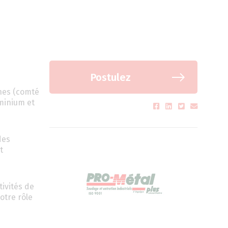
Postulez
ines (comté
uminium et
des
t
tivités de
otre rôle