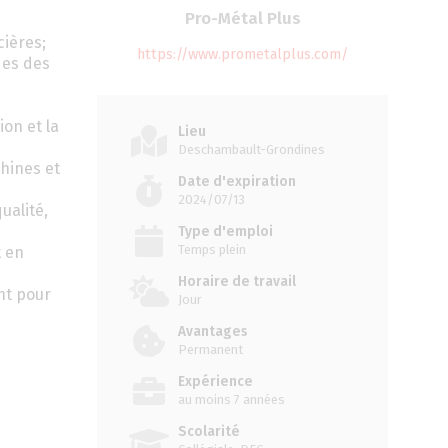
Pro-Métal Plus
cières;
https://www.prometalplus.com/
des des
on et la
Lieu
Deschambault-Grondines
chines et
Date d'expiration
2024/07/13
ualité,
Type d'emploi
Temps plein
t en
Horaire de travail
nt pour
Jour
Avantages
Permanent
Expérience
au moins 7 années
Scolarité