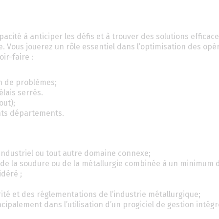
acité à anticiper les défis et à trouver des solutions efficac
se. Vous jouerez un rôle essentiel dans l’optimisation des opé
ir-faire :
n de problèmes;
élais serrés.
ut);
ents départements.
industriel ou tout autre domaine connexe;
de la soudure ou de la métallurgie combinée à un minimum 
idéré ;
é et des réglementations de l’industrie métallurgique;
ipalement dans l’utilisation d’un progiciel de gestion intégr