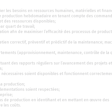
fier les besoins en ressources humaines, matérielles et finan
es de production hebdomadaire en tenant compte des comman
 et des ressources disponibles;
r quart de travail;
ion afin de maximiser l’efficacité des processus de producti
retien correctif, préventif et prédictif de la maintenance; ma
artements (approvisionnement, maintenance, contrôle de la q
tuant des rapports réguliers sur l’avancement des projets e
s;
s nécessaires soient disponibles et fonctionnent correcteme
la production;
églementations soient respectées;
eprise;
sus de production en identifiant et en mettant en œuvre des
e les coûts.