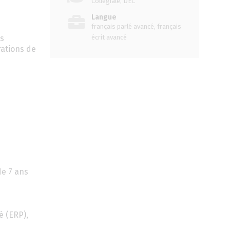
Collégiale, DEC
Langue
français parlé avancé, français
es
écrit avancé
rations de
de 7 ans
é (ERP),