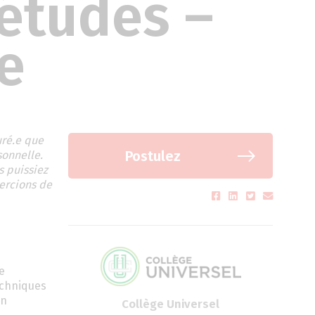
 études –
e
uré.e que
Postulez
sonnelle.
s puissiez
mercions de
e
echniques
un
Collège Universel