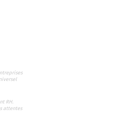
ntreprises
niversel
nt RH.
s attentes