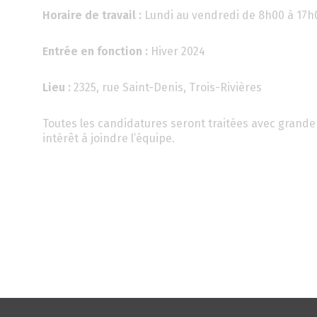
Horaire de travail :
Lundi au vendredi de 8h00 à 17h
Entrée en fonction :
Hiver 2024
Lieu :
2325, rue Saint-Denis, Trois-Rivières
Toutes les candidatures seront traitées avec grande 
intérêt à joindre l’équipe.