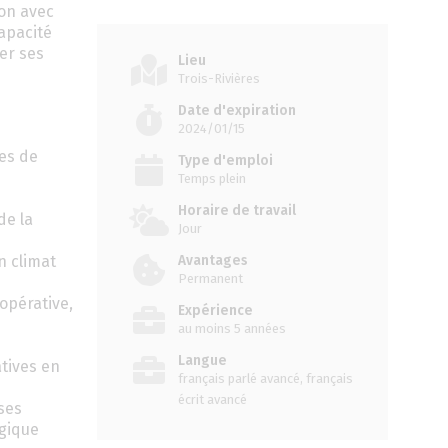
ion avec
capacité
er ses
Lieu
Trois-Rivières
Date d'expiration
2024/01/15
res de
Type d'emploi
Temps plein
Horaire de travail
de la
Jour
n climat
Avantages
Permanent
opérative,
Expérience
au moins 5 années
Langue
tives en
français parlé avancé, français
écrit avancé
ses
égique