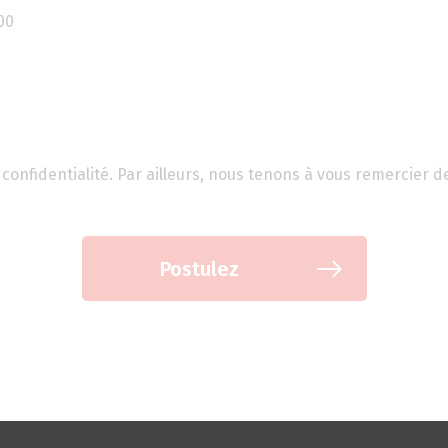
00
confidentialité. Par ailleurs, nous tenons à vous remercier d
Postulez