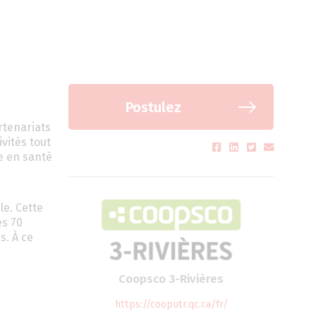
Postulez
rtenariats
vités tout
ée en santé
le. Cette
es 70
s. À ce
Coopsco 3-Rivières
https://cooputr.qc.ca/fr/