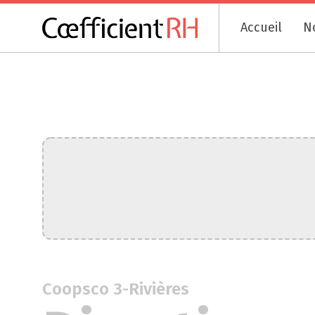
Accueil
N
Coopsco 3-Rivières