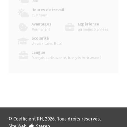
Jour
Heures de travail
35 h/sem.
Avantages
Expérience
Permanent
au moins 5 années
Scolarité
Universitaire, Bacc
Langue
français parlé avancé, français écrit avancé
© Coefficient RH, 2026. Tous droits réservés.
Site Web
Stereo