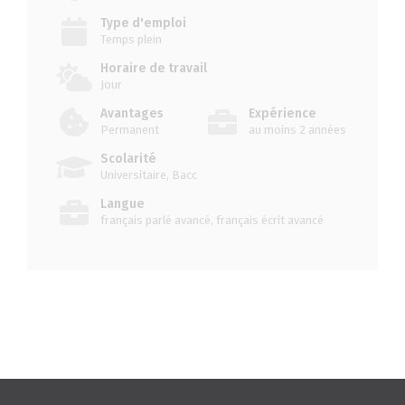
Type d'emploi
Temps plein
Horaire de travail
Jour
Avantages
Expérience
Permanent
au moins 2 années
Scolarité
Universitaire, Bacc
Langue
français parlé avancé, français écrit avancé