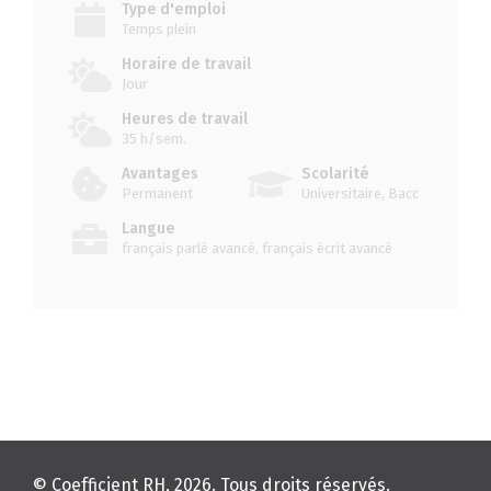
Type d'emploi
Temps plein
Horaire de travail
Jour
Heures de travail
35 h/sem.
Avantages
Scolarité
Permanent
Universitaire, Bacc
Langue
français parlé avancé, français écrit avancé
© Coefficient RH, 2026. Tous droits réservés.