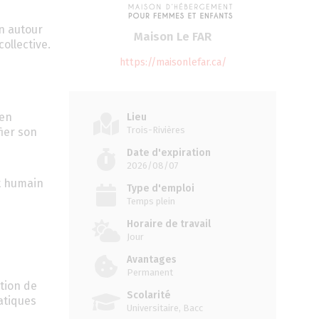
on autour
Maison Le FAR
ollective.
https://maisonlefar.ca/
ien
Lieu
Trois-Rivières
fier son
Date d'expiration
2026/08/07
t humain
Type d'emploi
Temps plein
Horaire de travail
Jour
Avantages
Permanent
tion de
Scolarité
atiques
Universitaire, Bacc