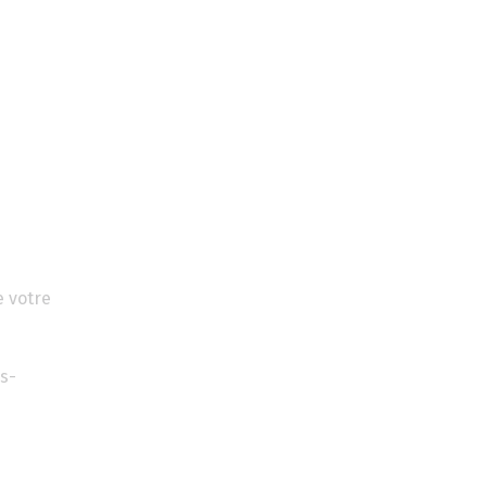
e votre
s-