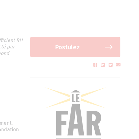
fficient RH
Postulez
cté par
spond
ement,
Fondation