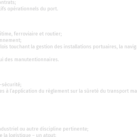
ntrats;
tifs opérationnels du port.
itime, ferroviaire et routier;
ronnement;
lois touchant la gestion des installations portuaires, la navig
lui des manutentionnaires.
-sécurité;
s à l’application du règlement sur la sûreté du transport ma
dustriel ou autre discipline pertinente;
la logistique – un atout;