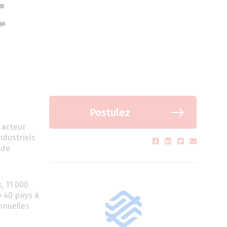
t
Postulez
 acteur
ndustriels
 de
, 11 000
e 40 pays à
nnuelles