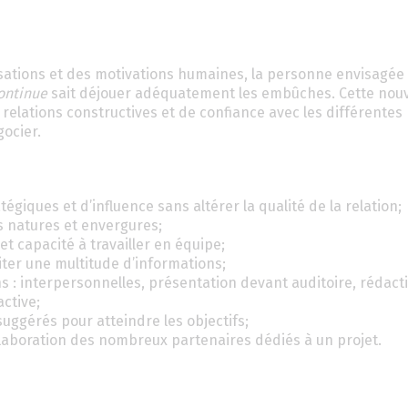
ations et des motivations humaines, la personne envisagée 
ontinue
sait déjouer adéquatement les embûches. Cette nouv
 relations constructives et de confiance avec les différentes
gocier.
égiques et d’influence sans altérer la qualité de la relation;
es natures et envergures;
t capacité à travailler en équipe;
iter une multitude d’informations;
 : interpersonnelles, présentation devant auditoire, rédact
ctive;
uggérés pour atteindre les objectifs;
llaboration des nombreux partenaires dédiés à un projet.