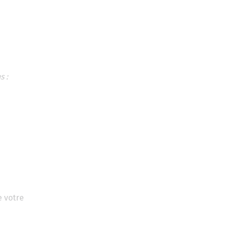
s :
e votre