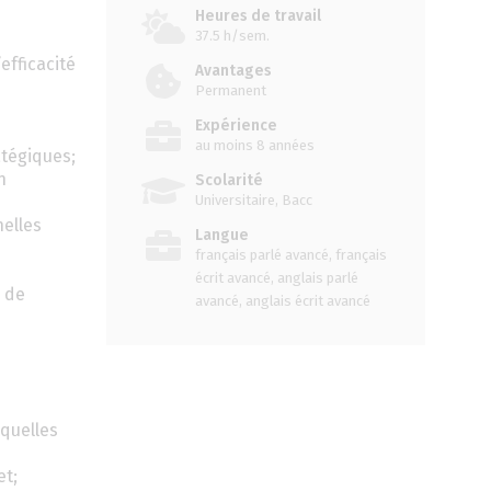
Heures de travail
37.5 h/sem.
efficacité
Avantages
Permanent
Expérience
au moins 8 années
tégiques;
n
Scolarité
Universitaire, Bacc
nelles
Langue
français parlé avancé, français
écrit avancé, anglais parlé
n de
avancé, anglais écrit avancé
xquelles
et;