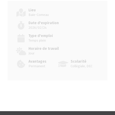
Lieu
Baie-Comeau
Date d'expiration
2026/02/24
Type d'emploi
Temps plein
Horaire de travail
Jour
Avantages
Scolarité
Permanent
Collégiale, DEC