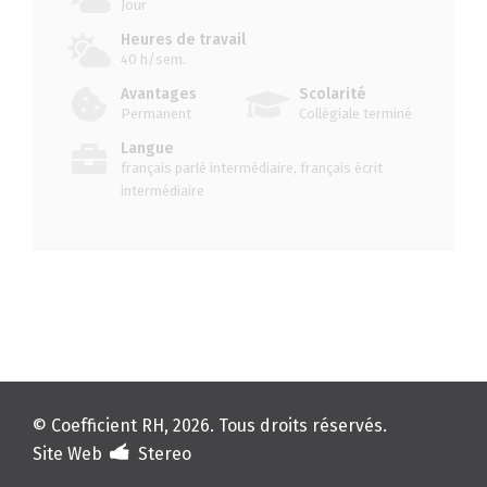
Jour
Heures de travail
40 h/sem.
Avantages
Scolarité
Permanent
Collégiale terminé
Langue
français parlé intermédiaire, français écrit
intermédiaire
© Coefficient RH, 2026. Tous droits réservés.
Site Web
Stereo