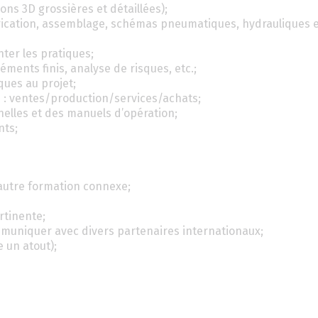
ons 3D grossières et détaillées);
brication, assemblage, schémas pneumatiques, hydrauliques 
ter les pratiques;
éments finis, analyse de risques, etc.;
ques au projet;
 : ventes/production/services/achats;
nelles et des manuels d’opération;
nts;
autre formation connexe;
rtinente;
communiquer avec divers partenaires internationaux;
 un atout);