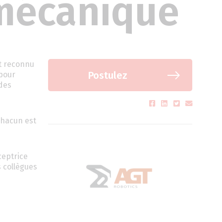
 mécanique
st reconnu
Postulez
 pour
 des
chacun est
ceptrice
s collègues