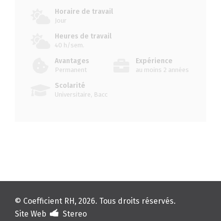
Horaire de travail
Jour
Heures de travail
40 h/sem.
Avantages
Expérience
Permanent
au moins 2 années
Scolarité
Universitaire, Bacc
© Coefficient RH, 2026. Tous droits réservés.
Site Web
Stereo