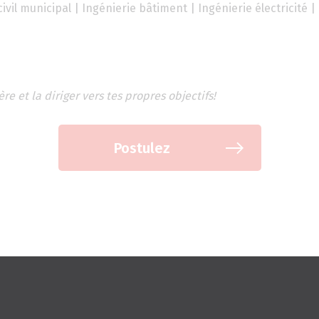
ivil municipal | Ingénierie bâtiment | Ingénierie électricité |
e et la diriger vers tes propres objectifs!
Postulez