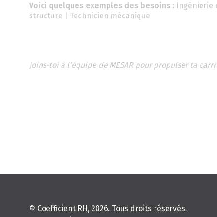
Voici quelques exemples des besoins :
Ingénierie c
structure | Technicien mécanique
Joins-toi à l’équipe de MESAR pour propulser ta carrièr
© Coefficient RH, 2026. Tous droits réservés.