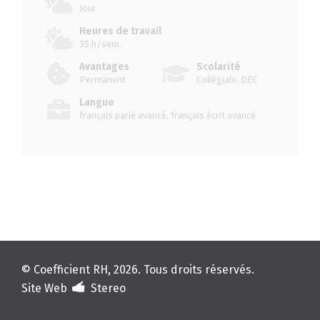
Jour
Heures de travail
35 h/sem.
Avantages
Scolarité
Permanent
Collégiale, DEC
Langue
français parlé avancé, français écrit avancé
© Coefficient RH, 2026. Tous droits réservés.
Site Web
Stereo