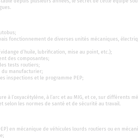
stable depuis plusieurs années, le secret de cette équipe so
ègues.
autobus;
vais fonctionnement de diverses unités mécaniques, électriq
idange d’huile, lubrification, mise au point, etc.);
ment des composantes;
es tests routiers;
s du manufacturier;
n les inspections et le programme PEP;
 à l’oxyacétylène, à l’arc et au MIG, et ce, sur différents m
t selon les normes de santé et de sécurité au travail.
DEP) en mécanique de véhicules lourds routiers ou en mécan
e;