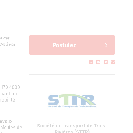
se des
Postulez
dre à vos
 170 4000
buant au
obilité
ravaux
Société de transport de Trois-
éhicules de
Rivières (STTR)