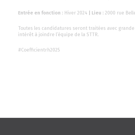
Entrée en fonction :
Hiver 2024
| Lieu :
2000 rue Belle
Toutes les candidatures seront traitées avec grande 
intérêt à joindre l’équipe de la STTR.
#Coefficientrh2025