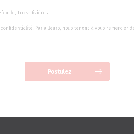
feuille, Trois-Rivières
confidentialité. Par ailleurs, nous tenons à vous remercier d
Postulez