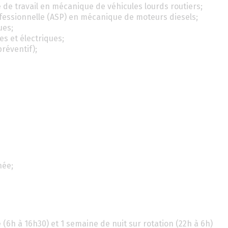
e travail en mécanique de véhicules lourds routiers;
ofessionnelle (ASP) en mécanique de moteurs diesels;
ues;
s et électriques;
réventif);
née;
 (6h à 16h30) et 1 semaine de nuit sur rotation (22h à 6h)