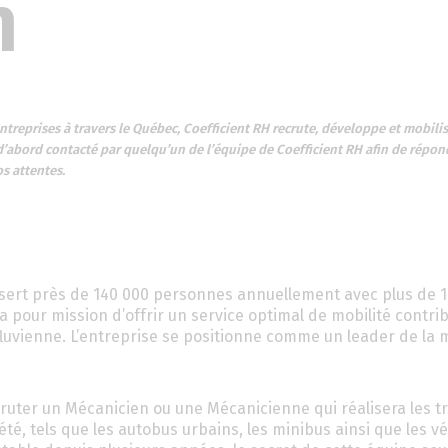
n
entreprises à travers le Québec, Coefficient RH recrute, développe et mobili
 d’abord contacté par quelqu’un de l’équipe de Coefficient RH afin de répon
os attentes.
ssert près de 140 000 personnes annuellement avec plus de 1
 pour mission d’offrir un service optimal de mobilité contri
luvienne. L’entreprise se positionne comme un leader de la m
ruter un Mécanicien ou une Mécanicienne qui réalisera les t
été, tels que les autobus urbains, les minibus ainsi que les v