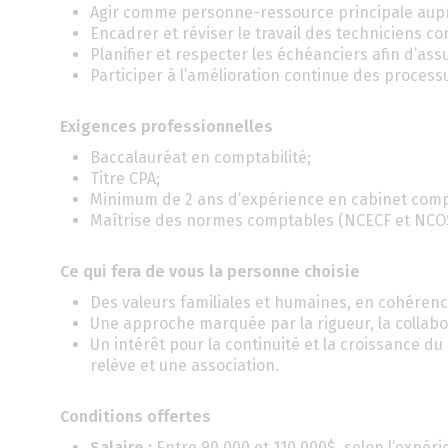
Agir comme personne-ressource principale auprè
Encadrer et réviser le travail des techniciens co
Planifier et respecter les échéanciers afin d’ass
Participer à l’amélioration continue des processu
Exigences professionnelles
Baccalauréat en comptabilité;
Titre CPA;
Minimum de 2 ans d’expérience en cabinet comp
Maîtrise des normes comptables (NCECF et NCOSB
Ce qui fera de vous la personne choisie
Des valeurs familiales et humaines, en cohérenc
Une approche marquée par la rigueur, la collabo
Un intérêt pour la continuité et la croissance du
relève et une association.
Conditions offertes
Salaire :
Entre 90 000 et 110 000$, selon l’expéri