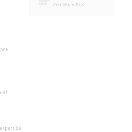
Universitaire, Bacc
ance
e et
respect de