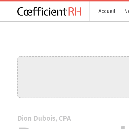
Accueil
N
Dion Dubois, CPA