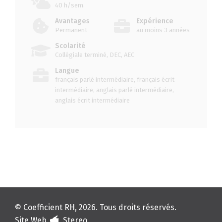
40 h/sem.
Avantages
Expérience
Permanent
au moins 3 années
Scolarité
Collégiale terminé, DEC, AEC
Langue
français parlé intermédiaire, français écrit
intermédiaire, anglais parlé intermédiaire,
anglais écrit intermédiaire
© Coefficient RH, 2026. Tous droits réservés.
Site Web
Stereo