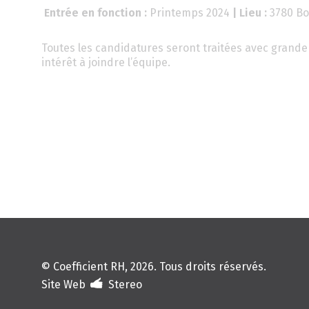
Entrée en fonction :
Printemps 2024
| Lieu :
3780 Bo
Toutes les candidatures seront traitées avec grande 
intérêt à joindre l’équipe.
© Coefficient RH, 2026. Tous droits réservés.
Site Web
Stereo