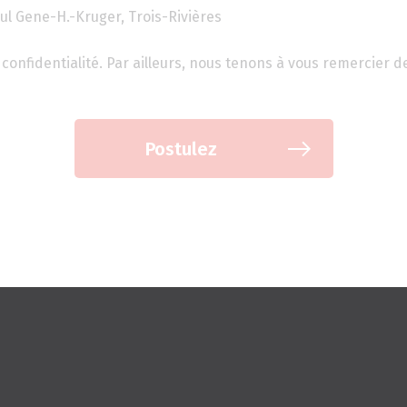
ul Gene-H.-Kruger, Trois-Rivières
confidentialité. Par ailleurs, nous tenons à vous remercier d
Postulez