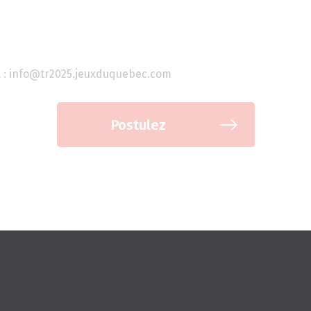
iel : info@tr2025.jeuxduquebec.com
Postulez