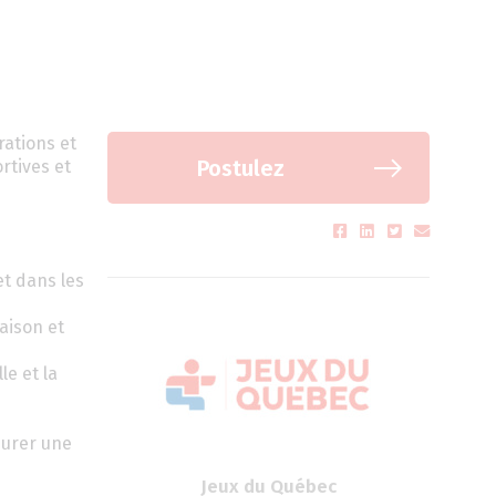
rations et
Postulez
ortives et
et dans les
raison et
le et la
surer une
Jeux du Québec