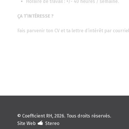
Horaire de travail : +/- 40 heures / semaine.
ÇA T’INTÉRESSE ?
Fais parvenir ton CV et ta lettre d’intérêt par courr
© Coefficient RH, 2026. Tous droits réservés.
Site Web
Stereo