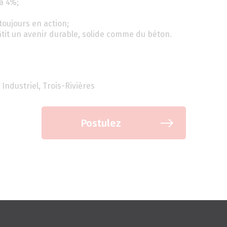
à 4%;
toujours en action;
tit un avenir durable, solide comme du béton.
 Industriel, Trois-Rivières
Postulez