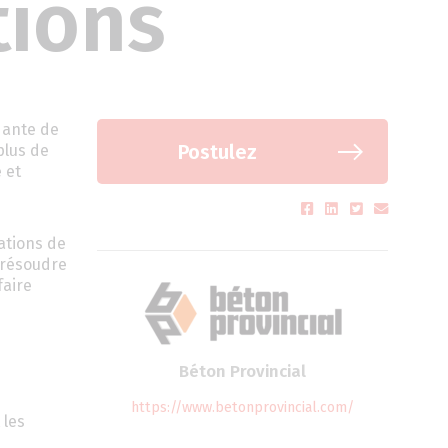
tions
dante de
Postulez
plus de
 et
ations de
 résoudre
faire
Béton Provincial
https://www.betonprovincial.com/
 les