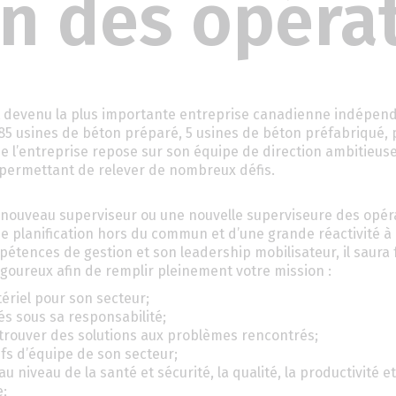
n des opéra
est devenu la plus importante entreprise canadienne indépen
r 85 usines de béton préparé, 5 usines de béton préfabriqué, 
e l’entreprise repose sur son équipe de direction ambitieuse
t permettant de relever de nombreux défis.
n nouveau superviseur ou une nouvelle superviseure des opér
de planification hors du commun et d’une grande réactivité à
étences de gestion et son leadership mobilisateur, il saura 
igoureux afin de remplir pleinement votre mission :
ériel pour son secteur;
és sous sa responsabilité;
trouver des solutions aux problèmes rencontrés;
s d’équipe de son secteur;
u niveau de la santé et sécurité, la qualité, la productivité et
e;