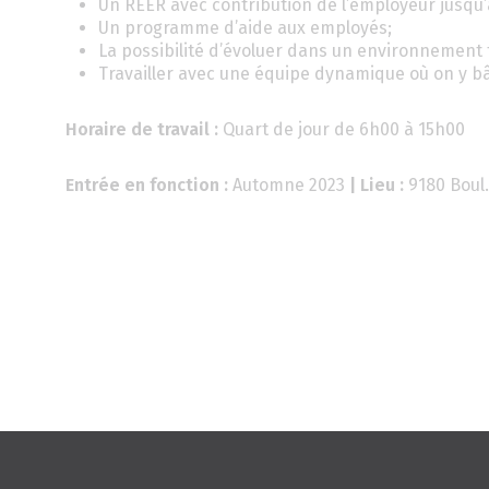
Un REER avec contribution de l’employeur jusqu’
Un programme d’aide aux employés;
La possibilité d’évoluer dans un environnement 
Travailler avec une équipe dynamique où on y bâ
Horaire de travail :
Quart de jour de 6h00 à 15h00
Entrée en fonction :
Automne 2023
| Lieu :
9180 Boul.