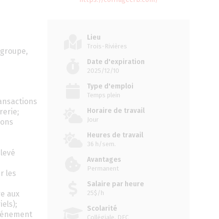
Lieu
Trois-Rivières
 groupe,
Date d'expiration
2025/12/10
Type d'emploi
Temps plein
ransactions
Horaire de travail
rerie;
Jour
ions
Heures de travail
36 h/sem.
elevé
Avantages
Permanent
r les
Salaire par heure
re aux
25$/h
els);
Scolarité
événement
Collégiale, DEC