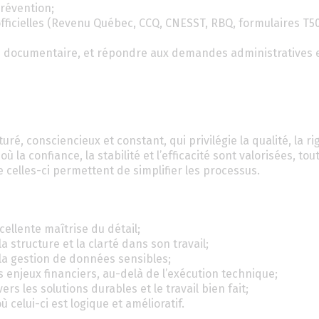
prévention;
 officielles (Revenu Québec, CCQ, CNESST, RBQ, formulaires T5
té documentaire, et répondre aux demandes administratives e
ré, consciencieux et constant, qui privilégie la qualité, la ri
a confiance, la stabilité et l’efficacité sont valorisées, tou
celles-ci permettent de simplifier les processus.
ellente maîtrise du détail;
 structure et la clarté dans son travail;
 la gestion de données sensibles;
enjeux financiers, au-delà de l’exécution technique;
rs les solutions durables et le travail bien fait;
elui-ci est logique et amélioratif.