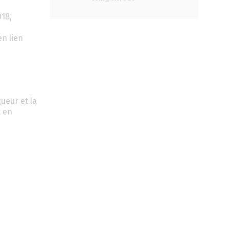
018,
n lien
gueur et la
t en