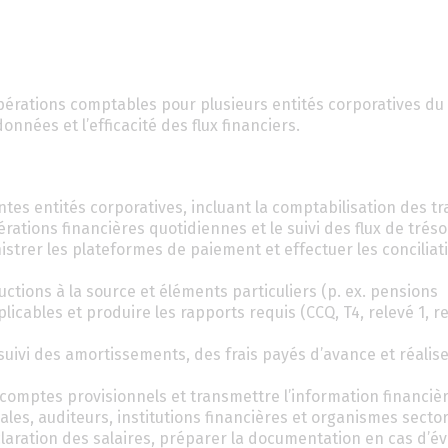
opérations comptables pour plusieurs entités corporatives du
onnées et l’efficacité des flux financiers.
ntes entités corporatives, incluant la comptabilisation des t
ations financières quotidiennes et le suivi des flux de tréso
istrer les plateformes de paiement et effectuer les conciliat
ductions à la source et éléments particuliers (p. ex. pensions
licables et produire les rapports requis (CCQ, T4, relevé 1, r
 suivi des amortissements, des frais payés d’avance et réalise
acomptes provisionnels et transmettre l’information financiè
ales, auditeurs, institutions financières et organismes sectori
éclaration des salaires, préparer la documentation en cas d’