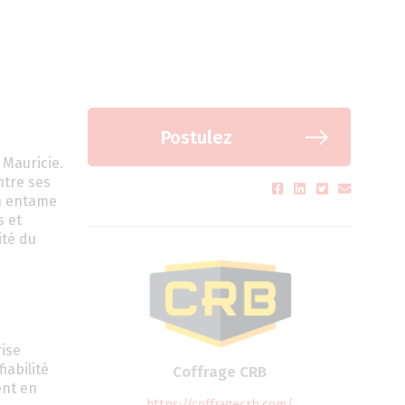
Postulez
 Mauricie.
ntre ses
on entame
s et
ité du
rise
iabilité
Coffrage CRB
ent en
https://coffragecrb.com/