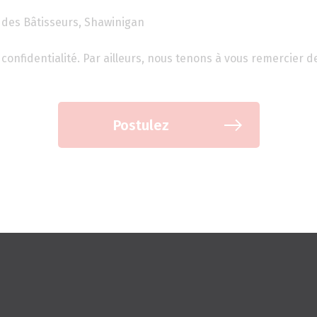
 des Bâtisseurs, Shawinigan
confidentialité. Par ailleurs, nous tenons à vous remercier d
Postulez