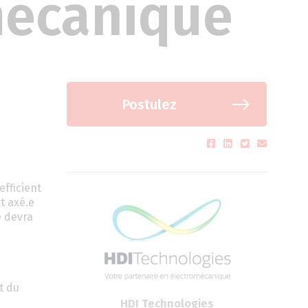
mécanique
Postulez
fficient
t axé.e
e devra
t du
HDI Technologies