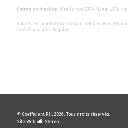
Entrée en fonction :
Printemps 2024
| Lieu :
200, rue
Toutes les candidatures seront traitées avec grande 
intérêt à joindre l’équipe.
© Coefficient RH, 2026. Tous droits réservés.
Site Web
Stereo